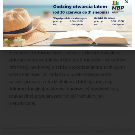
samorządową gminną instytucją kultury. Terenem jej
działania jest Miasto Olsztynek i Gmina Olsztynek.
Misją ustawową biblioteki publicznej jest gromadzenie,
opracowywanie, przechowywanie i ochrona materiałów
bibliotecznych; obsługa użytkowników, przede
wszystkim udostępnianie zbiorów oraz prowadzenie
działalności informacyjnej, zwłaszcza informowanie o
zbiorach własnych, innych bibliotek, muzeów i ośrodków
informacji naukowej, a także współdziałanie z archiwami
w tym zakresie. Do zadań bibliotek może ponadto
należeć prowadzenie działalności bibliograficznej,
dokumentacyjnej, naukowo-badawczej, wydawniczej,
edukacyjnej, popularyzatorskiej i instrukcyjno-
metodycznej.