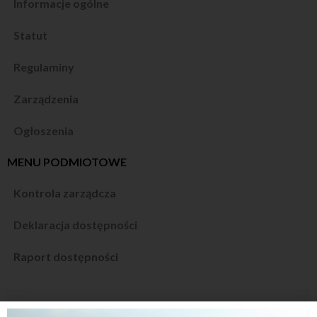
Informacje ogólne
Statut
Regulaminy
Zarządzenia
Ogłoszenia
MENU PODMIOTOWE
Kontrola zarządcza
Deklaracja dostępności
Raport dostępności
Miejska Biblioteka Publiczna w Olsztynku jest