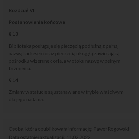
Rozdział VI
Postanowienia końcowe
§ 13
Biblioteka posługuje się pieczęcią podłużną z pełną
nazwą i adresem oraz pieczęcią okrągłą zawierającą
pośrodku wizerunek orła, a w otoku nazwę w pełnym
brzmieniu.
§ 14
Zmiany w statucie są ustanawiane w trybie właściwym
dla jego nadania.
Osoba, która opublikowała informację:
Paweł Rogowski
Data ostatniej aktualizacji:
11.02.2022