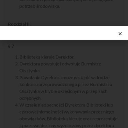
potrzeb środowiska.
Rozdział III
Organy Biblioteki
§ 7
Biblioteką kieruje Dyrektor.
Dyrektora powołuje i odwołuje Burmistrz
Olsztynka.
Powołanie Dyrektora może nastąpić w drodze
konkursu przeprowadzonego przez Burmistrza
Olsztynka w trybie określonym w przepisach
odrębnych.
W czasie nieobecności Dyrektora Biblioteki lub
czasowej niemożności wykonywania przez niego
obowiązków, Biblioteką kieruje oraz reprezentuje
ją na zewnątrz inny wyznaczony przez dyrektora