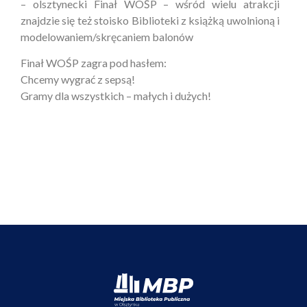
– olsztynecki Finał WOŚP – wśród wielu atrakcji
znajdzie się też stoisko Biblioteki z książką uwolnioną i
modelowaniem/skręcaniem balonów
Finał WOŚP zagra pod hasłem:
Chcemy wygrać z sepsą!
Gramy dla wszystkich – małych i dużych!