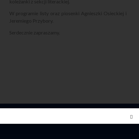
koleżanki z sekcji literackiej.
W programie listy oraz piosenki Agnieszki Osieckiej i
Jeremiego Przybory.
Serdecznie zapraszamy.