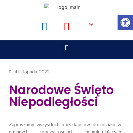
Op
4 listopada, 2022
Narodowe Święto
Niepodległości
Zapraszamy wszystkich mieszkańców do udziału w
gminnych uroczystościach upamiętniających