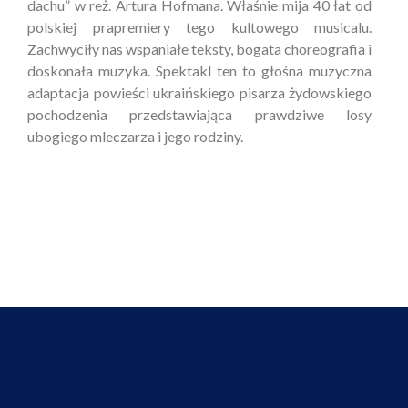
dachu” w reż. Artura Hofmana. Właśnie mija 40 łat od
polskiej prapremiery tego kultowego musicalu.
Zachwyciły nas wspaniałe teksty, bogata choreografia i
doskonała muzyka. Spektakl ten to głośna muzyczna
adaptacja powieści ukraińskiego pisarza żydowskiego
pochodzenia przedstawiająca prawdziwe losy
ubogiego mleczarza i jego rodziny.