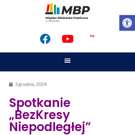
Op
3 grudnia, 2024
Spotkanie
„BezKresy
Niepodległej”