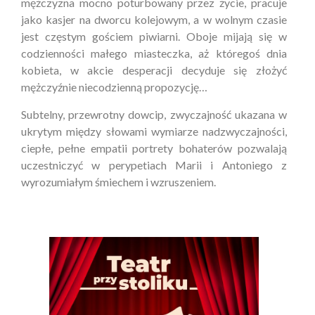
mężczyzna mocno poturbowany przez życie, pracuje
jako kasjer na dworcu kolejowym, a w wolnym czasie
jest częstym gościem piwiarni. Oboje mijają się w
codzienności małego miasteczka, aż któregoś dnia
kobieta, w akcie desperacji decyduje się złożyć
mężczyźnie niecodzienną propozycję…
Subtelny, przewrotny dowcip, zwyczajność ukazana w
ukrytym między słowami wymiarze nadzwyczajności,
ciepłe, pełne empatii portrety bohaterów pozwalają
uczestniczyć w perypetiach Marii i Antoniego z
wyrozumiałym śmiechem i wzruszeniem.