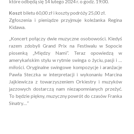
które odbędą się 14 lutego 2024 r. o godz. 19:00.
Koszt
biletu 60,00 zł i koszty podróży 25,00 zł.
Zgłoszenia i pieniądze przyjmuje koleżanka Regina
Kidawa.
„Koncert połączy dwie muzyczne osobowości. Kiedyś
razem zdobyli Grand Prix na Festiwalu w Sopocie
piosenką „Między Nami”. Teraz opowiedzą w
amerykańskim stylu w rytmie swinga o życiu, pasji i …
miłości. Oryginalne swingowe kompozycje i aranżacje
Pawła Steczka w interpretacji i wykonaniu Marcina
Jajkiewicza z towarzyszeniem Orkiestry i muzyków
jazzowych dostarczą nam niezapomnianych przeżyć.
To będzie piękny, muzyczny powrót do czasów Franka
Sinatry…”