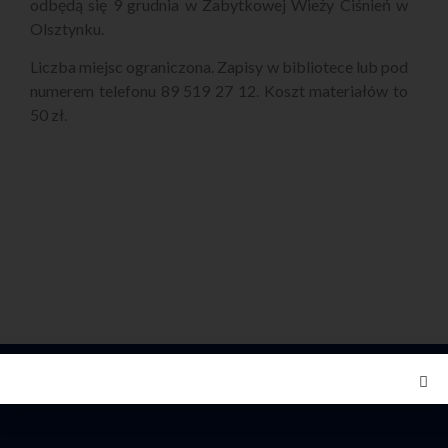
odbędą się 9 grudnia w Zabytkowej Wieży Ciśnień w
Olsztynku.
Liczba miejsc ograniczona. Zapisy w bibliotece lub pod
numerem telefonu 89 519 27 12. Koszt materiałów to
50 zł.