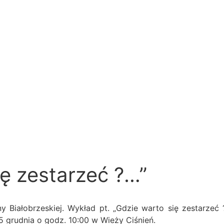
Katalogi
Dla czytelnika
Oferta
ALBO
K
ę zestarzeć ?…”
 Białobrzeskiej. Wykład pt. „Gdzie warto się zestarzeć 
5 grudnia o godz. 10:00 w Wieży Ciśnień.