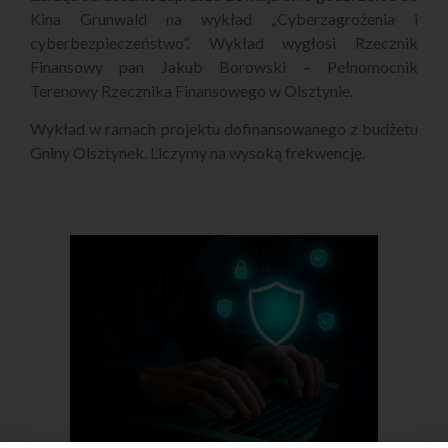
Kina Grunwald na wykład „Cyberzagrożenia i
cyberbezpieczeństwo”. Wykład wygłosi Rzecznik
Finansowy pan Jakub Borowski – Pełnomocnik
Terenowy Rzecznika Finansowego w Olsztynie.
Wykład w ramach projektu dofinansowanego z budżetu
Gniny Olsztynek. Liczymy na wysoką frekwencję.