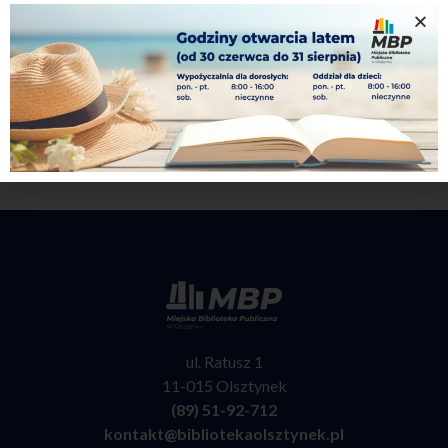
ul. Ratusz 1
11-015 Olsztynek
(89) 51-92-712
kontakt@bibliotekaolsztynek.pl