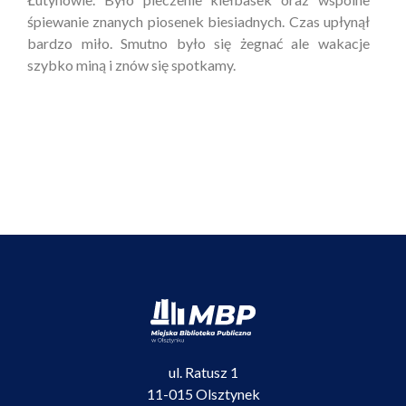
śpiewanie znanych piosenek biesiadnych. Czas upłynął
bardzo miło. Smutno było się żegnać ale wakacje
szybko miną i znów się spotkamy.
ul. Ratusz 1
11-015 Olsztynek