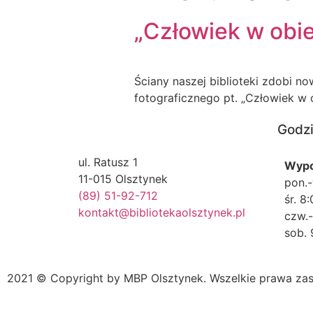
„Człowiek w obie
Ściany naszej biblioteki zdobi 
fotograficznego pt. „Człowiek w o
Godzi
ul. Ratusz 1
Wypo
11-015 Olsztynek
pon.-
(89) 51-92-712
śr. 8
kontakt@bibliotekaolsztynek.pl
czw.-
sob. 
2021 © Copyright by MBP Olsztynek. Wszelkie prawa zas