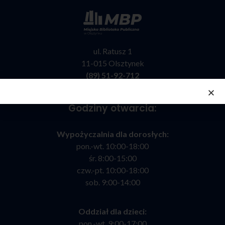
ul. Ratusz 1
11-015 Olsztynek
(89) 51-92-712
kontakt@bibliotekaolsztynek.pl
Godziny otwarcia:
Wypożyczalnia dla dorosłych:
pon.-wt. 10:00-18:00
śr. 8:00-15:00
czw.-pt. 10:00-18:00
sob. 9:00-14:00
Oddział dla dzieci:
pon.-wt. 9:00-17:00