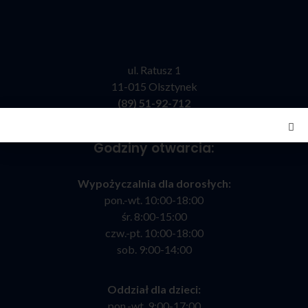
ul. Ratusz 1
11-015 Olsztynek
(89) 51-92-712
kontakt@bibliotekaolsztynek.pl
Godziny otwarcia:
Wypożyczalnia dla dorosłych:
pon.-wt. 10:00-18:00
śr. 8:00-15:00
czw.-pt. 10:00-18:00
sob. 9:00-14:00
Oddział dla dzieci:
pon.-wt. 9:00-17:00