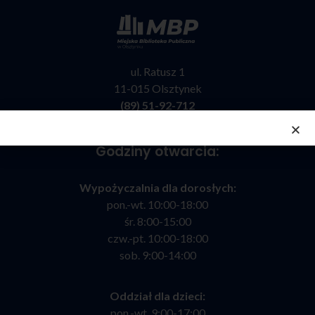
ul. Ratusz 1
11-015 Olsztynek
(89) 51-92-712
kontakt@bibliotekaolsztynek.pl
Godziny otwarcia:
Wypożyczalnia dla dorosłych:
pon.-wt. 10:00-18:00
śr. 8:00-15:00
czw.-pt. 10:00-18:00
sob. 9:00-14:00
Oddział dla dzieci:
pon.-wt. 9:00-17:00