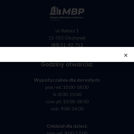
ul. Ratusz 1
11-015 Olsztynek
(89) 51-92-712
kontakt@bibliotekaolsztynek.pl
Godziny otwarcia:
Wypożyczalnia dla dorosłych:
pon.-wt. 10:00-18:00
śr. 8:00-15:00
czw.-pt. 10:00-18:00
sob. 9:00-14:00
Oddział dla dzieci:
pon.-wt. 9:00-17:00