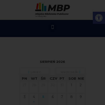
Op
SIERPIEŃ 2026
LIPIEC
WRZESIEŃ
PN
WT
ŚR
CZW
PT
SOB
NIE
27
28
29
30
31
1
2
3
4
5
6
7
8
9