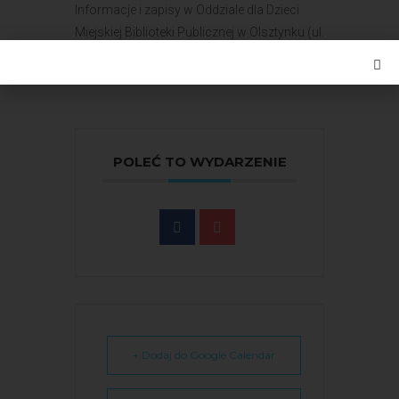
Informacje i zapisy w Oddziale dla Dzieci
Miejskiej Biblioteki Publicznej w Olsztynku (ul.
Ratusz 1, tel. 89 519 27 12).
POLEĆ TO WYDARZENIE
+ Dodaj do Google Calendar