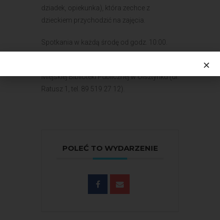
dziadek, opiekunka), która zechce z
dzieckiem przychodzić na zajęcia.
Spotkania w każdą środę od godz. 10:00.
Informacje i zapisy w Oddziale dla Dzieci
Miejskiej Biblioteki Publicznej w Olsztynku (ul.
Ratusz 1, tel. 89 519 27 12).
POLEĆ TO WYDARZENIE