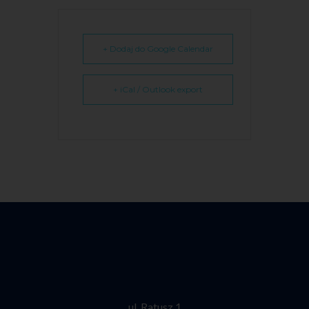
+ Dodaj do Google Calendar
+ iCal / Outlook export
ul. Ratusz 1