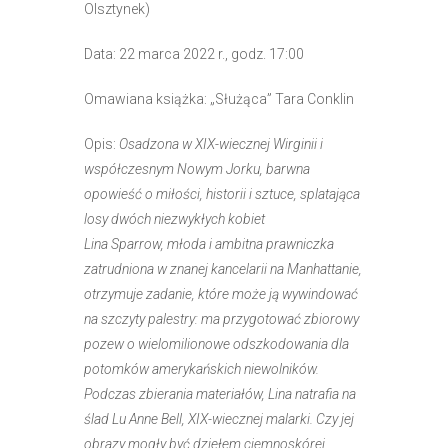
Olsztynek)
Data: 22 marca 2022 r., godz. 17:00
Omawiana książka: „Służąca” Tara Conklin
Opis:
Osadzona w XIX-wiecznej Wirginii i
współczesnym Nowym Jorku, barwna
opowieść o miłości, historii i sztuce, splatająca
losy dwóch niezwykłych kobiet
Lina Sparrow, młoda i ambitna prawniczka
zatrudniona w znanej kancelarii na Manhattanie,
otrzymuje zadanie, które może ją wywindować
na szczyty palestry: ma przygotować zbiorowy
pozew o wielomilionowe odszkodowania dla
potomków amerykańskich niewolników.
Podczas zbierania materiałów, Lina natrafia na
ślad Lu Anne Bell, XIX-wiecznej malarki. Czy jej
obrazy mogły być dziełem ciemnoskórej