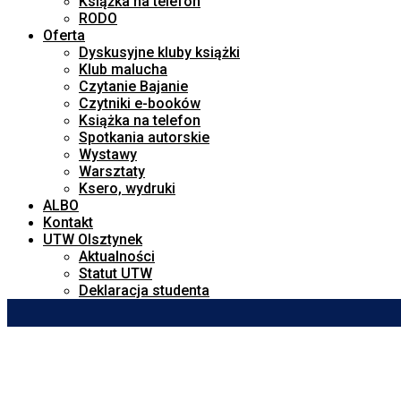
Książka na telefon
RODO
Oferta
Dyskusyjne kluby książki
Klub malucha
Czytanie Bajanie
Czytniki e-booków
Książka na telefon
Spotkania autorskie
Wystawy
Warsztaty
Ksero, wydruki
ALBO
Kontakt
UTW Olsztynek
Aktualności
Statut UTW
Deklaracja studenta