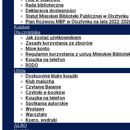
Rada biblioteczna
Deklaracja dostępności
Statut Miejskiej Biblioteki Publicznej w Olsztynku
Plan Rozwoju MBP w Olsztynku na lata 2022-202
Katalogi
Dla czytelnika
Jak zostać użytkownikiem
Zasady korzystania ze zbiorów
Moje konto
Regulamin korzystania z usług Miejskiej Bibliote
Książka na telefon
RODO
Oferta
Dyskusyjne kluby książki
Klub malucha
Czytanie Bajanie
Czytniki e-booków
Książka na telefon
Spotkania autorskie
Wystawy
Warsztaty
Ksero, wydruki
ALBO