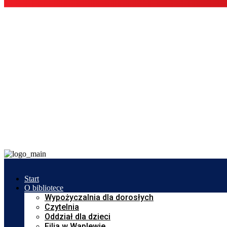
Start
O bibliotece
Wypożyczalnia dla dorosłych
Czytelnia
Oddział dla dzieci
Filia w Waplewie