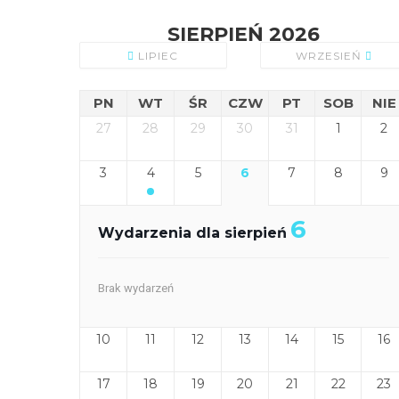
SIERPIEŃ 2026
LIPIEC
WRZESIEŃ
PN
WT
ŚR
CZW
PT
SOB
NIE
27
28
29
30
31
1
2
3
4
5
6
7
8
9
6
Wydarzenia dla sierpień
Brak wydarzeń
10
11
12
13
14
15
16
17
18
19
20
21
22
23