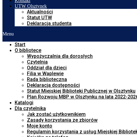
Kontakt
UTW Olsztynek
Aktualności
Statut UTW
Deklaracja studenta
Menu
Start
O bibliotece
Wypożyczalnia dla dorosłych
Czytelnia
Oddział dla dzieci
Filia w Waplewie
Rada biblioteczna
Deklaracja dostępności
Statut Miejskiej Biblioteki Publicznej w Olsztynku
Plan Rozwoju MBP w Olsztynku na lata 2022-202
Katalogi
Dla czytelnika
Jak zostać użytkownikiem
Zasady korzystania ze zbiorów
Moje konto
Regulamin korzystania z usług Miejskiej Bibliote