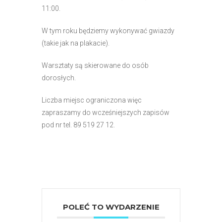
11:00.
W tym roku będziemy wykonywać gwiazdy
(takie jak na plakacie).
Warsztaty są skierowane do osób
dorosłych.
Liczba miejsc ograniczona więc
zapraszamy do wcześniejszych zapisów
pod nr tel. 89 519 27 12.
POLEĆ TO WYDARZENIE